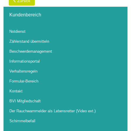
Vorheriger Beitrag: Besteuerung von Zinsen
Zurück
Kundenbereich
Notdienst
Zählerstand übermitteln
Beschwerdemanagement
Informationsportal
Verhaltensregeln
Formular-Bereich
Kontakt
BVI Mitgliedschaft
Der Rauchwarnmelder als Lebensretter (Video ext.)
Schimmelbefall