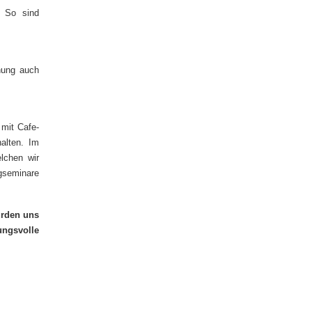
. So sind
nung auch
 mit Cafe-
alten. Im
elchen wir
seminare
ürden uns
ungsvolle