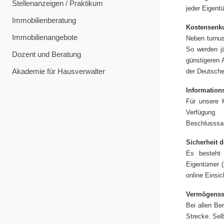
Stellenanzeigen / Praktikum
jeder Eigent
Immobilienberatung
Kostensenk
Immobilienangebote
Neben turnus
So werden jä
Dozent und Beratung
günstigeren 
Akademie für Hausverwalter
der Deutsche
Information
Für unsere K
Verfügung.
Beschlusssa
Sicherheit 
Es besteht 
Eigentümer (
online Einsi
Vermögenssc
Bei allen Be
Strecke. Sel