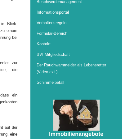
Beschwerdemanagement
Informationsportal
Verhaltensregeln
 im Blick.
 zu einem
Formular-Bereich
ührung bei
Kontakt
BVI Mitgliedschaft
enlos zur
Der Rauchwarnmelder als Lebensretter
ice, die
(Video ext.)
Schimmelbefall
 dass ein
agenkonten
ht auf der
Immobilienangebote
rung, eine