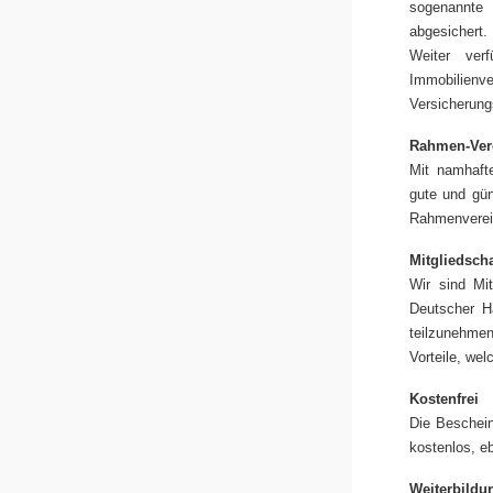
sogenannte 
abgesichert.
Weiter ver
Immobilienve
Versicherung
Rahmen-Ver
Mit namhaft
gute und gün
Rahmenverei
Mitgliedsch
Wir sind Mi
Deutscher Ha
teilzunehmen
Vorteile, wel
Kostenfrei
Die Beschein
kostenlos, e
Weiterbildun