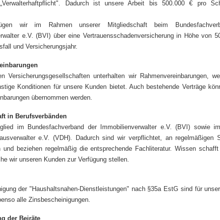
„Verwalterhaftpflicht". Dadurch ist unsere Arbeit bis 500.000 € pro Sch
fügen wir im Rahmen unserer Mitgliedschaft beim Bundesfachver
rwalter e.V. (BVI) über eine Vertrauensschadenversicherung in Höhe von 5
sfall und Versicherungsjahr.
einbarungen
en Versicherungsgesellschaften unterhalten wir Rahmenvereinbarungen, we
stige Konditionen für unsere Kunden bietet. Auch bestehende Verträge kön
nbarungen übernommen werden.
aft in Berufsverbänden
tglied im Bundesfachverband der Immobilienverwalter e.V. (BVI) sowie i
usverwalter e.V. (VDH). Dadurch sind wir verpflichtet, an regelmäßigen 
 und beziehen regelmäßig die entsprechende Fachliteratur. Wissen schafft 
che wir unseren Kunden zur Verfügung stellen.
igung der "Haushaltsnahen-Dienstleistungen" nach §35a EstG sind für unse
benso alle Zinsbescheinigungen.
g der Beiräte