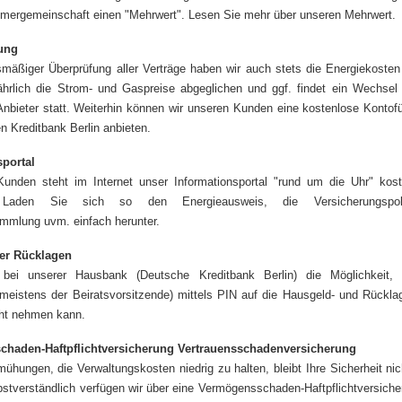
ümergemeinschaft einen "Mehrwert". Lesen Sie mehr über unseren Mehrwert.
ung
mäßiger Überprüfung aller Verträge haben wir auch stets die Energiekosten
hrlich die Strom- und Gaspreise abgeglichen und ggf. findet ein Wechsel
Anbieter statt. Weiterhin können wir unseren Kunden eine kostenlose Kontof
n Kreditbank Berlin anbieten.
sportal
unden steht im Internet unser Informationsportal "rund um die Uhr" kost
 Laden Sie sich so den Energieausweis, die Versicherungspol
mmlung uvm. einfach herunter.
der Rücklagen
bei unserer Hausbank (Deutsche Kreditbank Berlin) die Möglichkeit,
meistens der Beiratsvorsitzende) mittels PIN auf die Hausgeld- und Rückl
cht nehmen kann.
haden-Haftpflichtversicherung
Vertrauensschadenversicherung
mühungen, die Verwaltungskosten niedrig zu halten, bleibt Ihre Sicherheit nic
bstverständlich verfügen wir über eine Vermögensschaden-Haftpflichtversiche