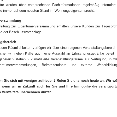
äte werden über entsprechende Fachinformationen regelmäßig informiert
äte immer auf dem neusten Stand im Wohnungseigentumsrecht.
versammlung
ereitung zur Eigentümerversammlung erhalten unsere Kunden zur Tagesord
ung der Beschlussvorschläge.
ngsbereich
euen Räumlichkeiten verfügen wir über einen eigenen Veranstaltungsbereich
cher wir neben Kaffe auch eine Auswahl an Erfrischungsgetränke bereit h
gsbereich stehen 2 klimatisierte Veranstaltungsräume zur Verfügung, in w
entümerversammlungen, Beiratsseminare und externe Weiterbildiung
 Sie sich mit weniger zufrieden? Rufen Sie uns noch heute an. Wir w
, wenn wir in Zukunft auch für Sie und Ihre Immobilie die verantwort
es Verwalters übernehmen dürfen.