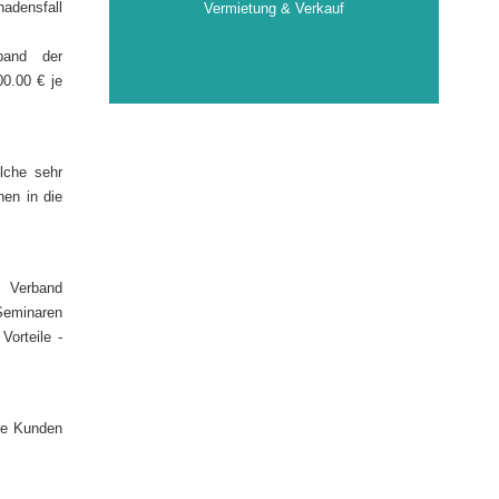
adensfall
Vermietung & Verkauf
band der
00.00 € je
lche sehr
nen in die
m Verband
Seminaren
Vorteile -
re Kunden